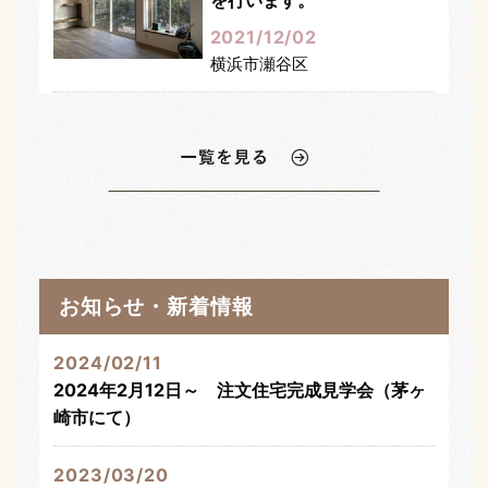
2021/12/02
横浜市瀬谷区
8月13日（金）・14日
（土）完成見学会（茅ヶ崎
市内にて）
2021/08/01
1月18･19日（土日）海老
名市完成見学会開催しま
お知らせ・新着情報
す！
2024/02/11
2020/01/04
2024年2月12日～ 注文住宅完成見学会（茅ヶ
海老名市内
崎市にて）
2023/03/20