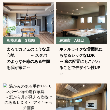
相模原市 S様邸
綾瀬市 A様邸
まるでカフェのような居
ホテルライクな雰囲気に
心地 ～ スタバ
もなるシックなLDK
のような色彩のある空間
～ 窓の配置にもこだわ
を我が家に～
ることでデザイン性UP
～