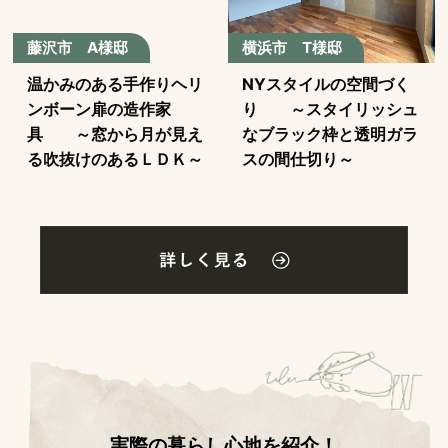
藤沢市 A様邸
横浜市 T様邸
温かみのある手作りヘリ
NYスタイルの空間づく
ンボーン扉の造作家
り ～スタイリッシュ
具 ～窓から月が見え
なブラック枠と透明ガラ
る吹抜けのあるＬＤＫ～
スの間仕切り～
実際の暮らし心地を紹介！